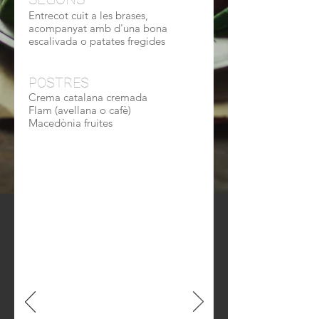
Entrecot cuit a les brases
,
acompanyat amb d'una bona
escalivada o patates fregides
POSTRES
Crema catalana cremada
Flam (avellana o cafè)
Macedònia fruites