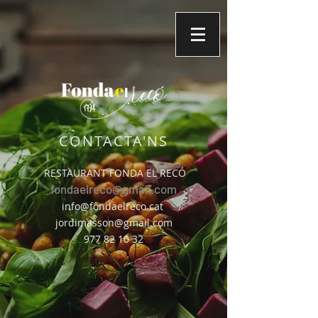
CONTACTA'NS
RESTAURANT FONDA EL RECÓ
fondaelreco@gmail.com
info@fondaelreco.cat
jordimasson@gmail.com
977 82 10 32